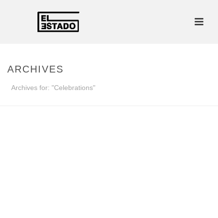
ARCHIVES
Archives for: "Celebrations"
Celebrations
Proin malesuada lacus eget arcu
dignissim interdum.
25, mayo, 2013
Proin urna enim, semper at egestas sed, elementum