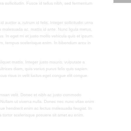
ra sollicitudin. Fusce id tellus nibh, sed fermentum
auctor a, rutrum id felis. Integer sollicitudin urna
u malesuada ac, mattis id ante. Nunc ligula metus,
. In eget mi et justo mollis vehicula quis et ipsum.
am, tempus scelerisque enim. In bibendum arcu in
iquet mattis. Integer justo mauris, vulputate a
trices diam, quis varius purus felis quis sapien.
cus risus in velit luctus eget congue elit congue.
cumsan velit. Donec et nibh ac justo commodo
 Nullam ut viverra nulla. Donec nec nunc vitae enim
isque hendrerit enim ac lectus malesuada feugiat. In
 tortor scelerisque posuere sit amet eu enim.