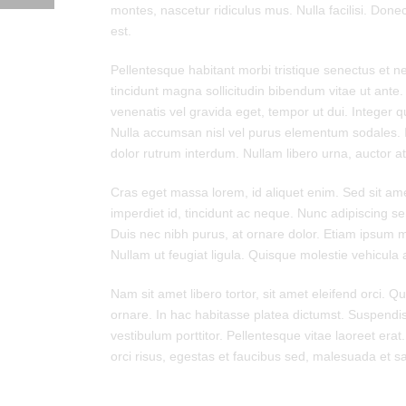
montes, nascetur ridiculus mus. Nulla facilisi. Done
est.
Pellentesque habitant morbi tristique senectus et net
tincidunt magna sollicitudin bibendum vitae ut ant
venenatis vel gravida eget, tempor ut dui. Integer q
Nulla accumsan nisl vel purus elementum sodales. I
dolor rutrum interdum. Nullam libero urna, auctor at
Cras eget massa lorem, id aliquet enim. Sed sit amet
imperdiet id, tincidunt ac neque. Nunc adipiscing se
Duis nec nibh purus, at ornare dolor. Etiam ipsum mi,
Nullam ut feugiat ligula. Quisque molestie vehicula 
Nam sit amet libero tortor, sit amet eleifend orci.
ornare. In hac habitasse platea dictumst. Suspendis
vestibulum porttitor. Pellentesque vitae laoreet erat
orci risus, egestas et faucibus sed, malesuada et 