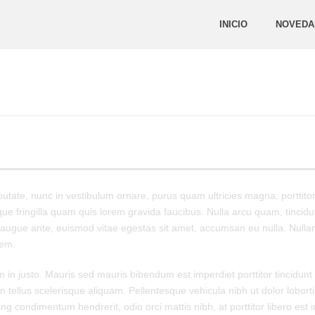
INICIO
NOVEDA
utate, nunc in vestibulum ornare, purus quam ultricies magna, porttito
fringilla quam quis lorem gravida faucibus. Nulla arcu quam, tincidunt
augue ante, euismod vitae egestas sit amet, accumsan eu nulla. Nullam 
rem.
in justo. Mauris sed mauris bibendum est imperdiet porttitor tincidunt
 in tellus scelerisque aliquam. Pellentesque vehicula nibh ut dolor lobo
g condimentum hendrerit, odio orci mattis nibh, at porttitor libero est