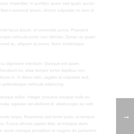
uctor imperdiet. In porttitor quam sed quam auctor
 libero euismod ipsum, dictum vulputate mi sem id
amet lacus ipsum, et venenatis purus. Praesent
 semper vehicula tortor non ultricies. Donec ac quam
aoreet ac, aliquam at purus. Nunc scelerisque
arcu dignissim interdum. Quisque est quam,
 hendrerit mi, vitae tempor tortor dapibus non.
es in. In libero odio, sagittis id vulputate sed,
e pellentesque vehicula adipiscing.
esque tellus. Integer posuere volutpat nulla eu
ulla, egestas vel eleifend id, ullamcorper eu velit.
mmodo turpis. Maecenas sed tortor justo, ut tempus
. Fusce ultrices sapien felis, et tristique diam.
um sociis natoque penatibus et magnis dis parturient