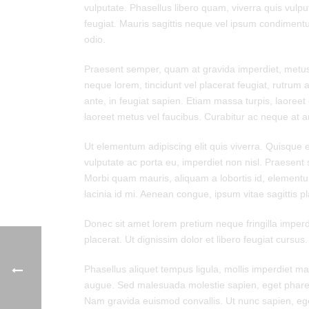
vulputate. Phasellus libero quam, viverra quis vulp
feugiat. Mauris sagittis neque vel ipsum condiment
odio.
Praesent semper, quam at gravida imperdiet, metus 
neque lorem, tincidunt vel placerat feugiat, rutrum 
ante, in feugiat sapien. Etiam massa turpis, laoree
laoreet metus vel faucibus. Curabitur ac neque at ar
Ut elementum adipiscing elit quis viverra. Quisque
vulputate ac porta eu, imperdiet non nisl. Praesent 
Morbi quam mauris, aliquam a lobortis id, elementum 
lacinia id mi. Aenean congue, ipsum vitae sagittis 
Donec sit amet lorem pretium neque fringilla imper
placerat. Ut dignissim dolor et libero feugiat cursus
Phasellus aliquet tempus ligula, mollis imperdiet m
augue. Sed malesuada molestie sapien, eget pharetra 
Nam gravida euismod convallis. Ut nunc sapien, eges