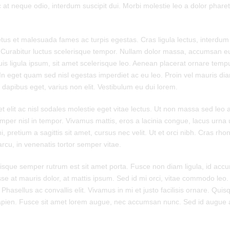
c at neque odio, interdum suscipit dui. Morbi molestie leo a dolor pharet
us et malesuada fames ac turpis egestas. Cras ligula lectus, interdum id 
e. Curabitur luctus scelerisque tempor. Nullam dolor massa, accumsan e
uis ligula ipsum, sit amet scelerisque leo. Aenean placerat ornare tempus
n eget quam sed nisl egestas imperdiet ac eu leo. Proin vel mauris di
 dapibus eget, varius non elit. Vestibulum eu dui lorem.
 elit ac nisl sodales molestie eget vitae lectus. Ut non massa sed leo al
mper nisl in tempor. Vivamus mattis, eros a lacinia congue, lacus urna ul
 pretium a sagittis sit amet, cursus nec velit. Ut et orci nibh. Cras rhon
arcu, in venenatis tortor semper vitae.
 Quisque semper rutrum est sit amet porta. Fusce non diam ligula, id ac
se at mauris dolor, at mattis ipsum. Sed id mi orci, vitae commodo leo.
. Phasellus ac convallis elit. Vivamus in mi et justo facilisis ornare. Qu
sapien. Fusce sit amet lorem augue, nec accumsan nunc. Sed id augue a