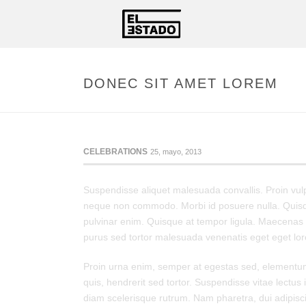
DONEC SIT AMET LOREM
CELEBRATIONS
25, mayo, 2013
Suspendisse aliquet malesuada convallis. Proin vulp
neque non commodo. Morbi id posuere nulla. Quisque 
pulvinar enim. Quisque at tempor ligula. Maecenas 
purus sed tortor malesuada venenatis eget eget lo
Proin urna enim, semper at egestas sed, elementum 
quis, hendrerit sed tortor. Suspendisse vitae lectus
diam scelerisque rutrum. Nam pharetra, dui adipiscin