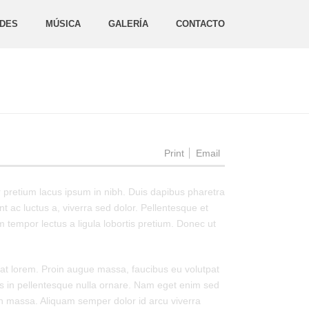
DES
MÚSICA
GALERÍA
CONTACTO
Print
Email
r pretium lacus ipsum in nibh. Duis dapibus pharetra
 ac luctus a, viverra sed dolor. Pellentesque et
tempor lectus a ligula lobortis pretium. Donec ut
 at lorem. Proin augue massa, faucibus eu volutpat
rtis in pellentesque nulla ornare. Nam eget enim sed
 in massa. Aliquam semper dolor id arcu viverra