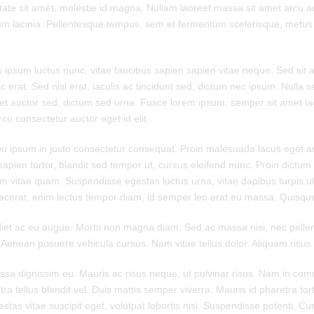
utate sit amet, molestie id magna. Nullam laoreet massa sit amet arcu a
um lacinia. Pellentesque tempus, sem et fermentum scelerisque, metus
ipsum luctus nunc, vitae faucibus sapien sapien vitae neque. Sed sit 
ac erat. Sed nisl erat, iaculis ac tincidunt sed, dictum nec ipsum. Nulla
t et auctor sed, dictum sed urna. Fusce lorem ipsum, semper sit amet l
cu consectetur auctor eget id elit.
 eu ipsum in justo consectetur consequat. Proin malesuada lacus eget 
sapien tortor, blandit sed tempor ut, cursus eleifend nunc. Proin dictum
vitae quam. Suspendisse egestas luctus urna, vitae dapibus turpis ultric
placerat, enim lectus tempor diam, id semper leo erat eu massa. Quisqu
diet ac eu augue. Morbi non magna diam. Sed ac massa nisi, nec pellent
. Aenean posuere vehicula cursus. Nam vitae tellus dolor. Aliquam risus n
assa dignissim eu. Mauris ac risus neque, ut pulvinar risus. Nam in co
tellus blandit vel. Duis mattis semper viverra. Mauris id pharetra tortor
tas vitae suscipit eget, volutpat lobortis nisi. Suspendisse potenti. C