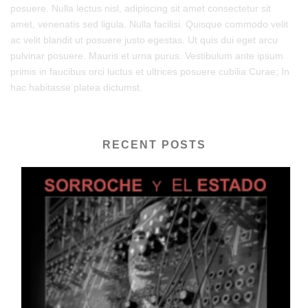
posuere. Nulla lectus nisl, adipiscing sit amet consectetur sit
amet, venenatis sed ligula. Nulla facilisi. Quisque commodo velit
ac velit blandit ut posuere justo egestas. Ut quis dui eget arcu
pulvinar posuere. Mauris et urna purus. Vestibulum ante ipsum
primis in faucibus orci luctus et ultrices posuere cubilia Curae; In
hac habitasse platea dictumst.
RECENT POSTS