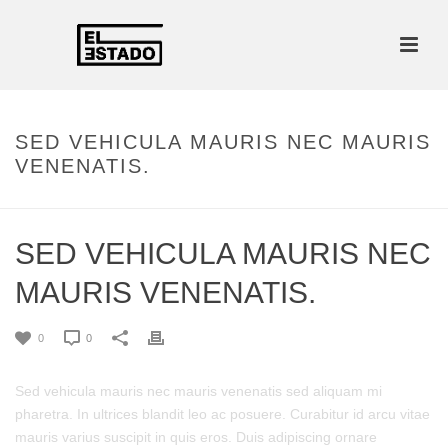
SED VEHICULA MAURIS NEC MAURIS
VENENATIS.
SED VEHICULA MAURIS NEC
MAURIS VENENATIS.
0
0
Sed vehicula mauris nec mauris venenatis sed aliquam mi
pharetra. In ultrices blandit leo ac posuere. Curabitur id arcu vitae
mauris varius suscipit in quis eros. Duis adipiscing ornare