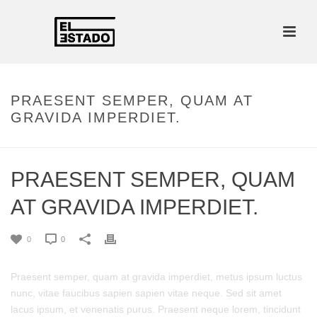
PRAESENT SEMPER, QUAM AT
GRAVIDA IMPERDIET.
PRAESENT SEMPER, QUAM
AT GRAVIDA IMPERDIET.
0
0
Praesent semper, quam at gravida imperdiet, metus ipsum luctus
nunc, vitae faucibus sapien sapien vitae neque. Sed sit amet
lacus ipsum, et venenatis purus. Praesent neque lorem, tincidunt