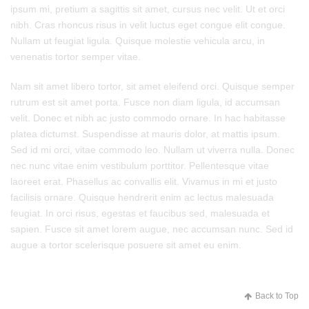
ipsum mi, pretium a sagittis sit amet, cursus nec velit. Ut et orci
nibh. Cras rhoncus risus in velit luctus eget congue elit congue.
Nullam ut feugiat ligula. Quisque molestie vehicula arcu, in
venenatis tortor semper vitae.
Nam sit amet libero tortor, sit amet eleifend orci. Quisque semper
rutrum est sit amet porta. Fusce non diam ligula, id accumsan
velit. Donec et nibh ac justo commodo ornare. In hac habitasse
platea dictumst. Suspendisse at mauris dolor, at mattis ipsum.
Sed id mi orci, vitae commodo leo. Nullam ut viverra nulla. Donec
nec nunc vitae enim vestibulum porttitor. Pellentesque vitae
laoreet erat. Phasellus ac convallis elit. Vivamus in mi et justo
facilisis ornare. Quisque hendrerit enim ac lectus malesuada
feugiat. In orci risus, egestas et faucibus sed, malesuada et
sapien. Fusce sit amet lorem augue, nec accumsan nunc. Sed id
augue a tortor scelerisque posuere sit amet eu enim.
Back to Top