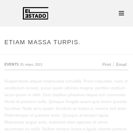
ETIAM MASSA TURPIS.
Print
Email
EVENTS
25, mayo, 2013
Suspendisse aliquet malesuada convallis. Proin vulputate, nunc in
vestibulum ornare, purus quam ultricies magna, porttitor pretium
lacus ipsum in nibh. Duis dapibus pharetra neque non commodo.
Morbi id posuere nulla. Quisque fringilla quam quis lorem gravida
faucibus. Nulla arcu quam, tincidunt ac luctus a, viverra sed dolor.
Pellentesque et pulvinar enim. Quisque at tempor ligula.
Maecenas augue ante, euismod vitae egestas sit amet,
accumsan eu nulla. Nullam tempor lectus a ligula lobortis pretium.