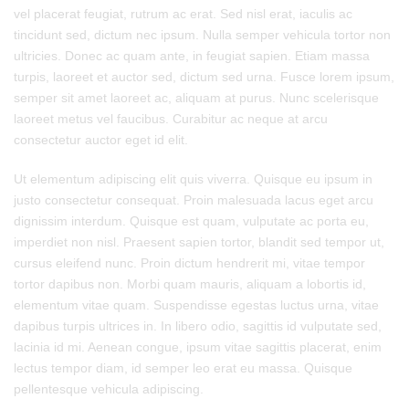
vel placerat feugiat, rutrum ac erat. Sed nisl erat, iaculis ac
tincidunt sed, dictum nec ipsum. Nulla semper vehicula tortor non
ultricies. Donec ac quam ante, in feugiat sapien. Etiam massa
turpis, laoreet et auctor sed, dictum sed urna. Fusce lorem ipsum,
semper sit amet laoreet ac, aliquam at purus. Nunc scelerisque
laoreet metus vel faucibus. Curabitur ac neque at arcu
consectetur auctor eget id elit.
Ut elementum adipiscing elit quis viverra. Quisque eu ipsum in
justo consectetur consequat. Proin malesuada lacus eget arcu
dignissim interdum. Quisque est quam, vulputate ac porta eu,
imperdiet non nisl. Praesent sapien tortor, blandit sed tempor ut,
cursus eleifend nunc. Proin dictum hendrerit mi, vitae tempor
tortor dapibus non. Morbi quam mauris, aliquam a lobortis id,
elementum vitae quam. Suspendisse egestas luctus urna, vitae
dapibus turpis ultrices in. In libero odio, sagittis id vulputate sed,
lacinia id mi. Aenean congue, ipsum vitae sagittis placerat, enim
lectus tempor diam, id semper leo erat eu massa. Quisque
pellentesque vehicula adipiscing.