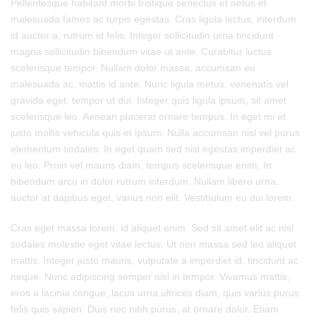
Pellentesque habitant morbi tristique senectus et netus et
malesuada fames ac turpis egestas. Cras ligula lectus, interdum
id auctor a, rutrum id felis. Integer sollicitudin urna tincidunt
magna sollicitudin bibendum vitae ut ante. Curabitur luctus
scelerisque tempor. Nullam dolor massa, accumsan eu
malesuada ac, mattis id ante. Nunc ligula metus, venenatis vel
gravida eget, tempor ut dui. Integer quis ligula ipsum, sit amet
scelerisque leo. Aenean placerat ornare tempus. In eget mi et
justo mollis vehicula quis et ipsum. Nulla accumsan nisl vel purus
elementum sodales. In eget quam sed nisl egestas imperdiet ac
eu leo. Proin vel mauris diam, tempus scelerisque enim. In
bibendum arcu in dolor rutrum interdum. Nullam libero urna,
auctor at dapibus eget, varius non elit. Vestibulum eu dui lorem.
Cras eget massa lorem, id aliquet enim. Sed sit amet elit ac nisl
sodales molestie eget vitae lectus. Ut non massa sed leo aliquet
mattis. Integer justo mauris, vulputate a imperdiet id, tincidunt ac
neque. Nunc adipiscing semper nisl in tempor. Vivamus mattis,
eros a lacinia congue, lacus urna ultrices diam, quis varius purus
felis quis sapien. Duis nec nibh purus, at ornare dolor. Etiam