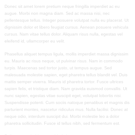
Donec sit amet lorem pretium neque fringilla imperdiet ac eu
augue. Morbi non magna diam. Sed ac massa nisi, nec
pellentesque tellus. Integer posuere volutpat nulla eu placerat. Ut
dignissim dolor et libero feugiat cursus. Aenean posuere vehicula
cursus. Nam vitae tellus dolor. Aliquam risus nulla, egestas vel
eleifend id, ullamcorper eu velit.
Phasellus aliquet tempus ligula, mollis imperdiet massa dignissim
eu. Mauris ac risus neque, ut pulvinar risus. Nam in commodo
turpis. Maecenas sed tortor justo, ut tempus augue. Sed
malesuada molestie sapien, eget pharetra tellus blandit vel. Duis
mattis semper viverra. Mauris id pharetra tortor. Fusce ultrices
sapien felis, et tristique diam. Nam gravida euismod convallis. Ut
nunc sapien, egestas vitae suscipit eget, volutpat lobortis nisi.
Suspendisse potenti. Cum sociis natoque penatibus et magnis dis
parturient montes, nascetur ridiculus mus. Nulla facilisi. Donec at
neque odio, interdum suscipit dui. Morbi molestie leo a dolor
pharetra sollicitudin. Fusce id tellus nibh, sed fermentum est.