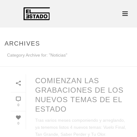
ARCHIVES
Category Archive for: "Noticias"
COMIENZAN LAS
GRABACIONES DE LOS
NUEVOS TEMAS DE EL
0
ESTADO
Tras varios meses componiendo y arreglando,
0
ya tenemos listos 4 nuevos temas: Vuelo Final,
Tan Grande, Saber Perder y Tu Olor.