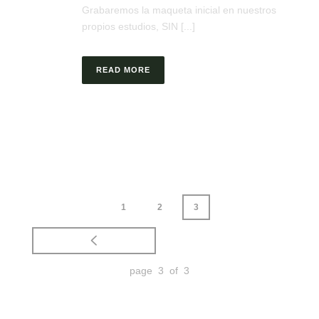
Grabaremos la maqueta inicial en nuestros
propios estudios, SIN [...]
READ MORE
1
2
3
page 3 of 3